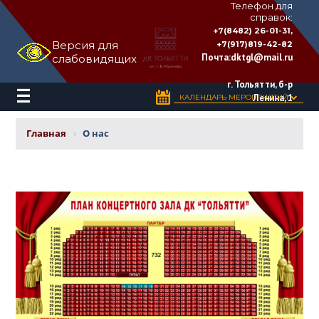
Телефон для
справок:
ДВОРЕЦ
+7(8482) 26-01-31,
КУЛЬТУРЫ
Версия для
+7(917)819-42-82
«ТОЛЬЯТТИ»
Почта:
dktgl@mail.ru
слабовидящих
имени
Н.В.
Абрамова
г. Тольятти, б-р
Ленина, 1
КАЛЕНДАРЬ МЕРОПРИЯТИЙ
Главная
О нас