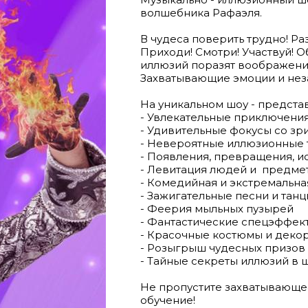
волшебника Рафаэля.
В чудеса поверить трудно! Ра
Приходи! Смотри! Участвуй! О
иллюзий поразят воображение
Захватывающие эмоции и нез
На уникальном шоу - представ
- Увлекательные приключени
- Удивительные фокусы со зр
- Невероятные иллюзионные
- Появления, превращения, и
- Левитация людей и предме
- Комедийная и экстремальна
- Зажигательные песни и тан
- Феерия мыльных пузырей
- Фантастические спецэффек
- Красочные костюмы и деко
- Розыгрыш чудесных призов
- Тайные секреты иллюзий в 
Не пропустите захватывающе
обучение!