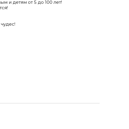
м и детям от 5 до 100 лет!
тся!
!
 чудес!