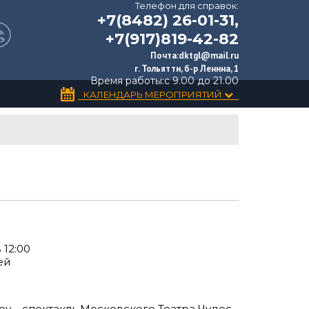
Телефон для справок:
+7(8482) 26-01-31,
+7(917)819-42-82
Почта:
dktgl@mail.ru
г. Тольятти, б-р Ленина, 1
Время работы:
с 9.00 до 21.00
КАЛЕНДАРЬ МЕРОПРИЯТИЙ
 12:00
ей
у – спектакль Московского Театра Чудес