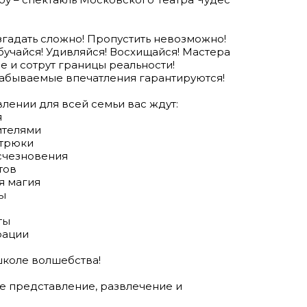
згадать сложно! Пропустить невозможно!
бучайся! Удивляйся! Восхищайся! Мастера
 и сотрут границы реальности!
абываемые впечатления гарантируются!
лении для всей семьи вас ждут:
я
ителями
 трюки
счезновения
тов
я магия
цы
ты
рации
школе волшебства!
е представление, развлечение и