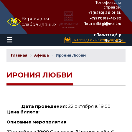
Телефон для
справок:
ДВОРЕЦ
+7(8482) 26-01-31,
КУЛЬТУРЫ
Версия для
+7(917)819-42-82
«ТОЛЬЯТТИ»
Почта:
dktgl@mail.ru
слабовидящих
имени
Н.В.
Абрамова
г. Тольятти, б-р
Ленина, 1
КАЛЕНДАРЬ МЕРОПРИЯТИЙ
Главная
Афиша
Ирония Любви
ИРОНИЯ ЛЮБВИ
Дата проведения:
22 октября в 19:00
Цена билета:
Описание мероприятия
22 октября в 19:00 Спектакль "Ирония любви"