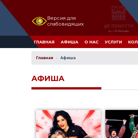
Версия для
слабовидящих
ГЛАВНАЯ
АФИША
О НАС
УСЛУГИ
КОЛ
Главная
Афиша
АФИША