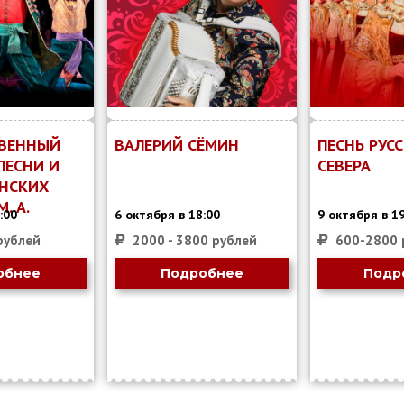
ТВЕННЫЙ
ВАЛЕРИЙ СЁМИН
ПЕСНЬ РУС
ПЕСНИ И
СЕВЕРА
НСКИХ
. А.
:00
6 октября в 18:00
9 октября в 1
рублей
2000 - 3800 рублей
600-2800 
обнее
Подробнее
Подр