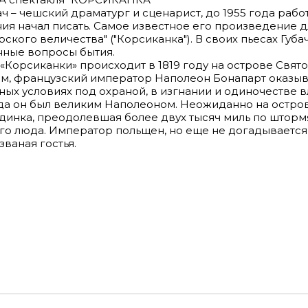
ч – чешский драматург и сценарист, до 1955 года ра
ия начал писать. Самое известное его произведение д
ского величества" ("Корсиканка"). В своих пьесах Губ
нные вопросы бытия.
«Корсиканки» происходит в 1819 году на острове Свя
м, французский император Наполеон Бонапарт оказыв
ных условиях под охраной, в изгнании и одиночестве в
да он был великим Наполеоном. Неожиданно на остро
инка, преодолевшая более двух тысяч миль по шторм
о люда. Император польщен, но еще не догадывается,
званая гостья.