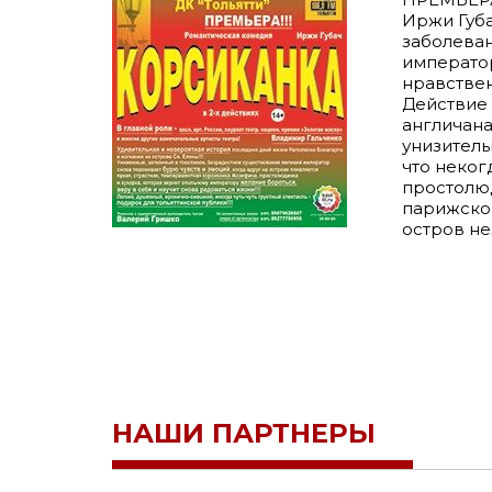
Иржи Губа
заболеван
император
нравстве
Действие 
англичана
унизитель
что неког
простолюд
парижског
остров не
НАШИ ПАРТНЕРЫ