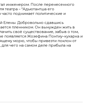
ботал инженером. После перенесенного
ля театра – "Адьютантша его
ач часто поднимает политические и
той Елены. Добровольно сдавшись
ается пленником. Он вынужден жить в
лачить своё существование, забыв о том,
ве появляется Жозефина Понтиу–кухарка и
ящему морю, чтобы привезти поклон от
 для чего на самом деле прибыла на