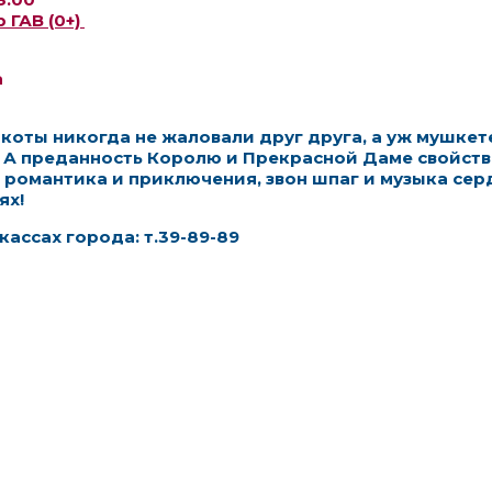
 ГАВ (0+)
а
 коты никогда не жаловали друг друга, а уж мушкет
!
А преданность Королю и Прекрасной Даме свойст
, романтика и приключения, звон шпаг и музыка сер
ях!
кассах города: т.39-89-89