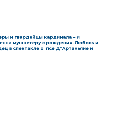
еры и гвардейцы кардинала – и
венна мушкетеру с рождения.
Любовь и
дец в спектакле о псе Д*Артаньяне и