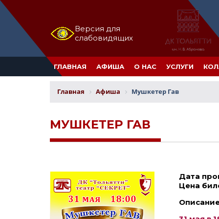
Версия для
слабовидящих
ГЛАВНАЯ
АФИША
О НАС
УСЛУГИ
КОЛ
Главная
Афиша
Мушкетер Гав
МУШКЕТЕР ГАВ
Дата про
Цена бил
Описание
31 мая в 