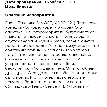
Дата проведения:
11 ноября в 19:00
Цена билета:
Описание мероприятия
Елена Телегина О МОРЕ, МОРЕ! (12+) Лирическая
комедия «О, море, море!» - о любви. Это
спектакль, на котором зрители будут смеяться и
плакать – от любви и счастья. Потрясающий
сгусток энергии, музыки, моря, солнца, синтез
романтики рокеров и Антонова, изумительная по
сочетанию глубины и легкости тема отцов и
детей, и великолепное переплетение наива
блондинок с остроумием одесситов. И
уверенность, что настоящая любовь -
бесконечна. «Жили два ангела. Они полюбили
друг друга. А когда ангел влюбляется, он теряет
одно крыло. И они потеряли, но это их не
испугало. Ведь теперь они могли летать –
обнявшись!..» Театр «Секрет» (ДК «Тольятти»)