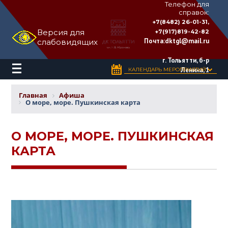
Телефон для
справок:
ДВОРЕЦ
+7(8482) 26-01-31,
КУЛЬТУРЫ
Версия для
+7(917)819-42-82
«ТОЛЬЯТТИ»
Почта:
dktgl@mail.ru
слабовидящих
имени
Н.В.
Абрамова
г. Тольятти, б-р
Ленина, 1
КАЛЕНДАРЬ МЕРОПРИЯТИЙ
Главная
Афиша
О море, море. Пушкинская карта
О МОРЕ, МОРЕ. ПУШКИНСКАЯ
КАРТА