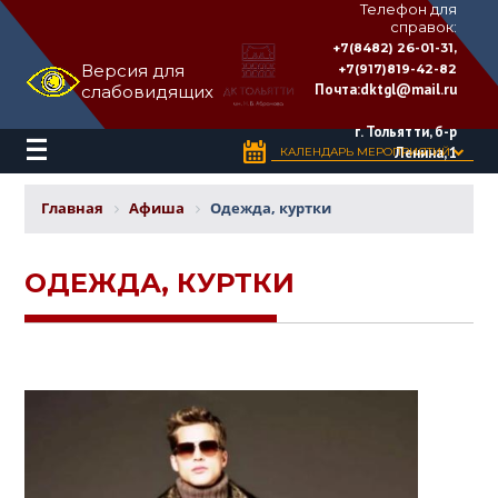
Телефон для
справок:
ДВОРЕЦ
+7(8482) 26-01-31,
КУЛЬТУРЫ
Версия для
+7(917)819-42-82
«ТОЛЬЯТТИ»
Почта:
dktgl@mail.ru
слабовидящих
имени
Н.В.
Абрамова
г. Тольятти, б-р
Ленина, 1
КАЛЕНДАРЬ МЕРОПРИЯТИЙ
Главная
Афиша
Одежда, куртки
ОДЕЖДА, КУРТКИ