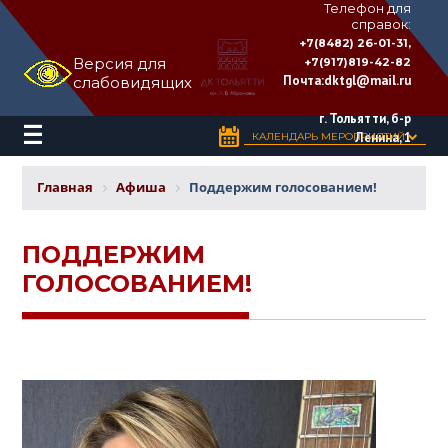
Телефон для
справок:
ДВОРЕЦ
+7(8482) 26-01-31,
КУЛЬТУРЫ
Версия для
+7(917)819-42-82
«ТОЛЬЯТТИ»
Почта:
dktgl@mail.ru
слабовидящих
имени
Н.В.
Абрамова
г. Тольятти, б-р
Ленина, 1
КАЛЕНДАРЬ МЕРОПРИЯТИЙ
Главная
Афиша
Поддержим голосованием!
ПОДДЕРЖИМ
ГОЛОСОВАНИЕМ!