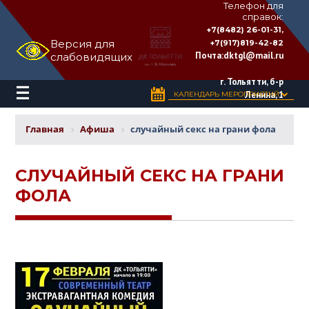
Телефон для
справок:
ДВОРЕЦ
+7(8482) 26-01-31,
КУЛЬТУРЫ
Версия для
+7(917)819-42-82
«ТОЛЬЯТТИ»
Почта:
dktgl@mail.ru
слабовидящих
имени
Н.В.
Абрамова
г. Тольятти, б-р
Ленина, 1
КАЛЕНДАРЬ МЕРОПРИЯТИЙ
Главная
Афиша
случайный секс на грани фола
СЛУЧАЙНЫЙ СЕКС НА ГРАНИ
ФОЛА