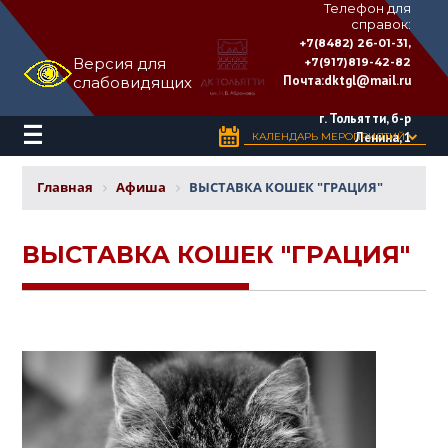
Телефон для
справок:
ДВОРЕЦ
+7(8482) 26-01-31,
КУЛЬТУРЫ
Версия для
+7(917)819-42-82
«ТОЛЬЯТТИ»
Почта:
dktgl@mail.ru
слабовидящих
имени
Н.В.
Абрамова
г. Тольятти, б-р
Ленина, 1
КАЛЕНДАРЬ МЕРОПРИЯТИЙ
Главная
Афиша
ВЫСТАВКА КОШЕК "ГРАЦИЯ"
ВЫСТАВКА КОШЕК "ГРАЦИЯ"