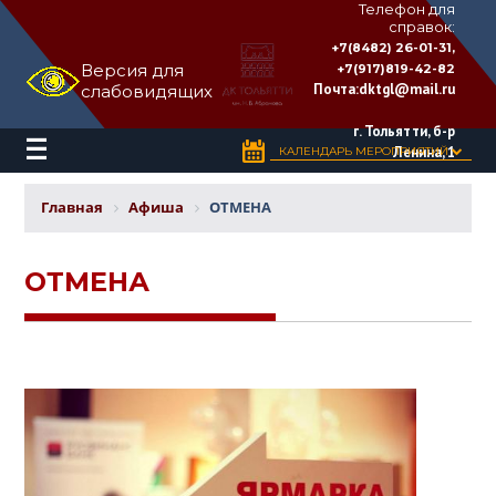
Телефон для
справок:
ДВОРЕЦ
+7(8482) 26-01-31,
КУЛЬТУРЫ
Версия для
+7(917)819-42-82
«ТОЛЬЯТТИ»
Почта:
dktgl@mail.ru
слабовидящих
имени
Н.В.
Абрамова
г. Тольятти, б-р
Ленина, 1
КАЛЕНДАРЬ МЕРОПРИЯТИЙ
Главная
Афиша
ОТМЕНА
ОТМЕНА