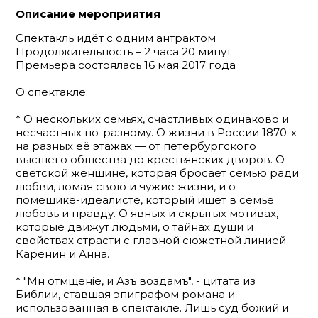
Описание мероприятия
Спектакль идёт с одним антрактом
Продолжительность – 2 часа 20 минут
Премьера состоялась 16 мая 2017 года
О спектакле:
* О нескольких семьях, счастливых одинаково и
несчастных по-разному. О жизни в России 1870-х
на разных её этажах — от петербургского
высшего общества до крестьянских дворов. О
светской женщине, которая бросает семью ради
любви, ломая свою и чужие жизни, и о
помещике-идеалисте, который ищет в семье
любовь и правду. О явных и скрытых мотивах,
которые движут людьми, о тайнах души и
свойствах страсти с главной сюжетной линией –
Каренин и Анна.
* "Мнѣ отмщеніе, и Азъ воздамъ", - цитата из
Библии, ставшая эпиграфом романа и
использованная в спектакле. Лишь суд божий и