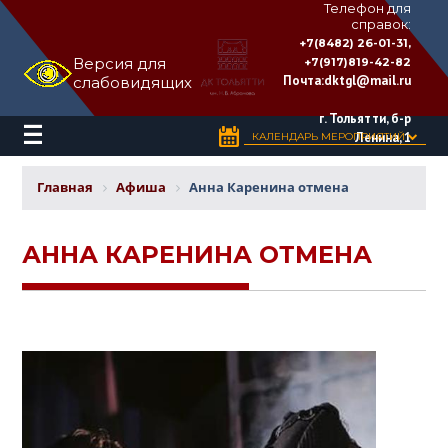
Телефон для
справок:
ДВОРЕЦ
+7(8482) 26-01-31,
КУЛЬТУРЫ
Версия для
+7(917)819-42-82
«ТОЛЬЯТТИ»
Почта:
dktgl@mail.ru
слабовидящих
имени
Н.В.
Абрамова
г. Тольятти, б-р
Ленина, 1
КАЛЕНДАРЬ МЕРОПРИЯТИЙ
Главная
Афиша
Анна Каренина отмена
АННА КАРЕНИНА ОТМЕНА