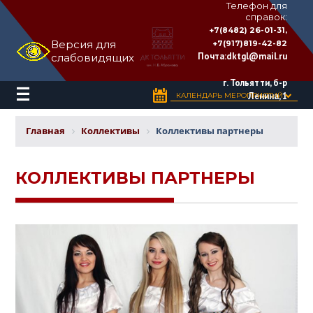
Телефон для
справок:
ДВОРЕЦ
+7(8482) 26-01-31,
КУЛЬТУРЫ
Версия для
+7(917)819-42-82
«ТОЛЬЯТТИ»
Почта:
dktgl@mail.ru
слабовидящих
имени
Н.В.
Абрамова
г. Тольятти, б-р
Ленина, 1
КАЛЕНДАРЬ МЕРОПРИЯТИЙ
Главная
Коллективы
Коллективы партнеры
КОЛЛЕКТИВЫ ПАРТНЕРЫ