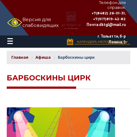
Телефон для
справок:
ДВОРЕЦ
+7(8482) 26-01-31,
КУЛЬТУРЫ
Версия для
+7(917)819-42-82
«ТОЛЬЯТТИ»
Почта:
dktgl@mail.ru
слабовидящих
имени
Н.В.
Абрамова
г. Тольятти, б-р
Ленина, 1
КАЛЕНДАРЬ МЕРОПРИЯТИЙ
Главная
Афиша
Барбоскины цирк
БАРБОСКИНЫ ЦИРК