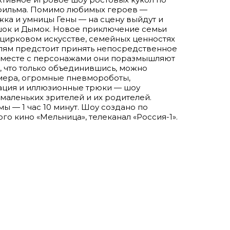
фильма. Помимо любимых героев —
жка и умницы Гены — на сцену выйдут и
ок и Дымок. Новое приключение семьи
цирковом искусстве, семейных ценностях
елям предстоит принять непосредственное
 Вместе с персонажами они поразмышляют
, что только объединившись, можно
омера, огромные пневмороботы,
ация и иллюзионные трюки — шоу
маленьких зрителей и их родителей.
 — 1 час 10 минут. Шоу создано по
о кино «Мельница», телеканал «Россия-1».