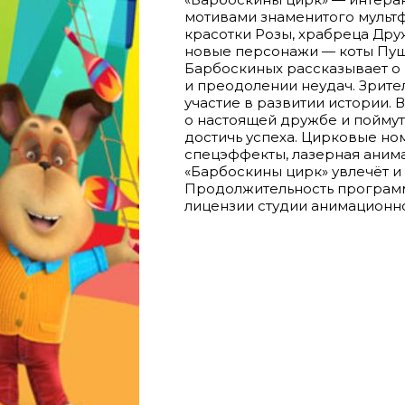
мотивами знаменитого мульт
красотки Розы, храбреца Дру
новые персонажи — коты Пуш
Барбоскиных рассказывает о 
и преодолении неудач. Зрит
участие в развитии истории.
о настоящей дружбе и поймут
достичь успеха. Цирковые н
спецэффекты, лазерная аним
«Барбоскины цирк» увлечёт и 
Продолжительность программы
лицензии студии анимационног