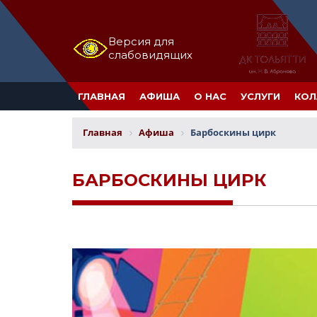
Версия для
слабовидящих
ГЛАВНАЯ
АФИША
О НАС
УСЛУГИ
КОЛ
Главная
Афиша
Барбоскины цирк
БАРБОСКИНЫ ЦИРК