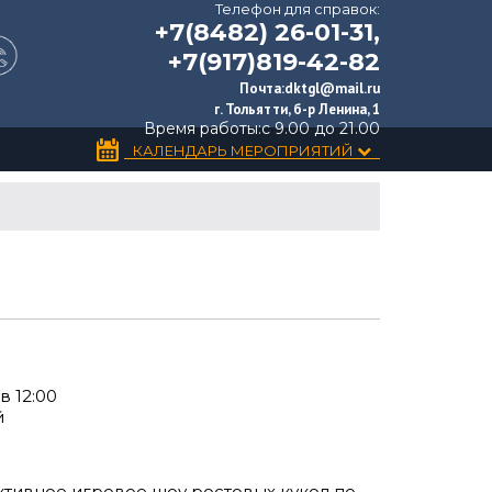
Телефон для справок:
+7(8482) 26-01-31,
+7(917)819-42-82
Почта:
dktgl@mail.ru
г. Тольятти, б-р Ленина, 1
Время работы:
с 9.00 до 21.00
КАЛЕНДАРЬ МЕРОПРИЯТИЙ
в 12:00
й
тивное игровое шоу ростовых кукол по