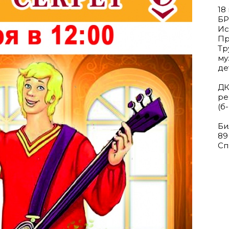
18
БР
Ис
Пр
Тр
му
де
ДК
ре
(б
Би
89
Сп