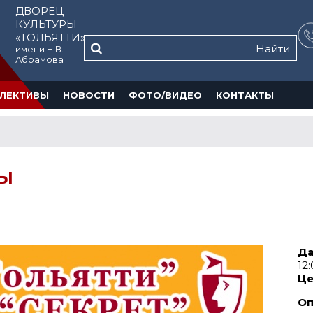
ДВОРЕЦ
КУЛЬТУРЫ
«ТОЛЬЯТТИ»
Найти
имени Н.В.
Абрамова
ЛЕКТИВЫ
НОВОСТИ
ФОТО/ВИДЕО
КОНТАКТЫ
ТЫ
Да
12
Це
Оп