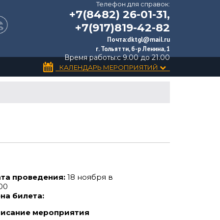
Телефон для справок:
+7(8482) 26-01-31,
+7(917)819-42-82
Почта:
dktgl@mail.ru
г. Тольятти, б-р Ленина, 1
Время работы:
с 9.00 до 21.00
КАЛЕНДАРЬ МЕРОПРИЯТИЙ
та проведения:
18 ноября в
:00
на билета:
исание мероприятия