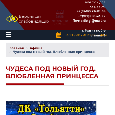
Телефон для
справок:
ДВОРЕЦ
+7(8482) 26-01-31,
КУЛЬТУРЫ
Версия для
+7(917)819-42-82
«ТОЛЬЯТТИ»
Почта:
dktgl@mail.ru
слабовидящих
имени
Н.В.
Абрамова
г. Тольятти, б-р
Ленина, 1
КАЛЕНДАРЬ МЕРОПРИЯТИЙ
Главная
Афиша
Чудеса под новый год. Влюбленная принцесса
ЧУДЕСА ПОД НОВЫЙ ГОД.
ВЛЮБЛЕННАЯ ПРИНЦЕССА