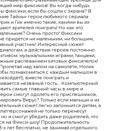
оящий мир фиксиков! Вы когда-нибудь
бы фиксики, если бы сошли с экрана? В
дние Тайны» герои любимого сериала
Фрик и Гик именно такие, какими вы их
ают зрителей поиграть! Но как это
 маленькие? Очень просто! Фиксики
 не придётся ни маленьким, ни большим,
авный участник! Интересный сюжет
диалогам, а действия героев постоянно
ктивом: музыкальными играми, танцами,
ужным распеванием хитовых фиксипелок!
Пролетая над залом на самолёте, Нолик
тобы познакомиться с каждым малышом в
изойдёт!), вместе поиграть и
ешивается незваный гость… Компьютерный
овить самые главный часы в мире и
герои смогут одолеть его приспешников,
ировать Вирус? Только если малыши и их
ательный сюжет легко запомнится детям, а
ультперсонажей не только перенесут
но и смогут убедить даже родителей, что
ся на Фикси-шоу! Продолжительность
 3-х лет бесплатно, не занимая отдельного