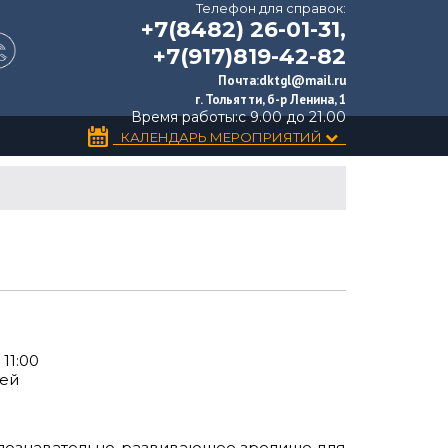
Телефон для справок:
+7(8482) 26-01-31,
+7(917)819-42-82
Почта:
dktgl@mail.ru
г. Тольятти, б-р Ленина, 1
Время работы:
с 9.00 до 21.00
КАЛЕНДАРЬ МЕРОПРИЯТИЙ
11:00
лей
познавательно-развивающее зрелище для