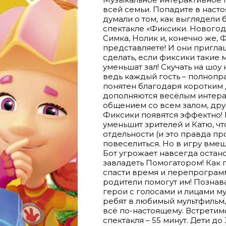
всей семьи. Попадите в наст
думали о том, как выглядели 
спектакле «Фиксики. Нового
Симка, Нолик и, конечно же, 
представляете! И они приглаш
сделать, если фиксики такие
уменьшат зал! Скучать на шоу
ведь каждый гость – полнопр
понятен благодаря коротким 
дополняются весёлым интера
общением со всем залом, др
Фиксики появятся эффектно! 
уменьшит зрителей и Катю, ч
отдельности (и это правда про
повеселиться. Но в игру вм
Бот угрожает навсегда остан
завладеть Помогатором! Как 
спасти время и перепрограмм
родители помогут им! Познав
герои с голосами и лицами м
ребят в любимый мультфильм, 
всё по-настоящему. Встретим
спектакля – 55 минут. Дети до