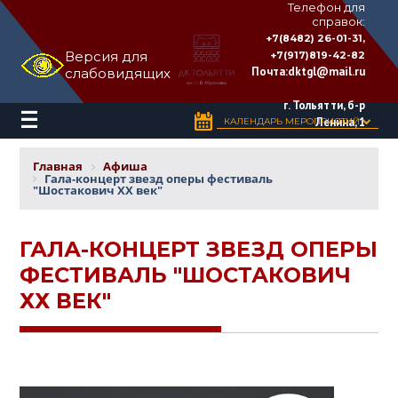
Телефон для
справок:
ДВОРЕЦ
+7(8482) 26-01-31,
КУЛЬТУРЫ
Версия для
+7(917)819-42-82
«ТОЛЬЯТТИ»
Почта:
dktgl@mail.ru
слабовидящих
имени
Н.В.
Абрамова
г. Тольятти, б-р
Ленина, 1
КАЛЕНДАРЬ МЕРОПРИЯТИЙ
Главная
Афиша
Гала-концерт звезд оперы фестиваль
"Шостакович ХХ век"
ГАЛА-КОНЦЕРТ ЗВЕЗД ОПЕРЫ
ФЕСТИВАЛЬ "ШОСТАКОВИЧ
ХХ ВЕК"