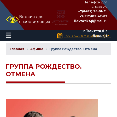
Телефон для
справок:
ДВОРЕЦ
+7(8482) 26-01-31,
КУЛЬТУРЫ
Версия для
+7(917)819-42-82
«ТОЛЬЯТТИ»
Почта:
dktgl@mail.ru
слабовидящих
имени
Н.В.
Абрамова
г. Тольятти, б-р
Ленина, 1
КАЛЕНДАРЬ МЕРОПРИЯТИЙ
Главная
Афиша
Группа Рождество. Отмена
ГРУППА РОЖДЕСТВО.
ОТМЕНА