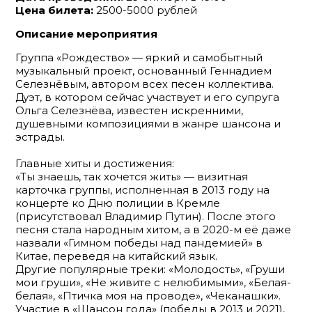
Цена билета:
2500-5000 рублей
Описание мероприятия
Группа «Рождество» — яркий и самобытный
музыкальный проект, основанный Геннадием
Селезнёвым, автором всех песен коллектива.
Дуэт, в котором сейчас участвует и его супруга
Ольга Селезнёва, известен искренними,
душевными композициями в жанре шансона и
эстрады.
Главные хиты и достижения:
«Ты знаешь, так хочется жить» — визитная
карточка группы, исполненная в 2013 году на
концерте ко Дню полиции в Кремле
(присутствовал Владимир Путин). После этого
песня стала народным хитом, а в 2020-м её даже
назвали «Гимном победы над пандемией» в
Китае, переведя на китайский язык.
Другие популярные треки: «Молодость», «Груши
мои груши», «Не живите с нелюбимыми», «Белая-
белая», «Птичка моя на проводе», «Чеканашки».
Участие в «Шансон года» (победы в 2013 и 2021),