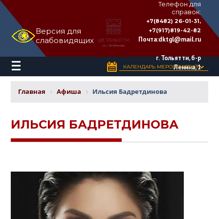
Телефон для
справок:
ДВОРЕЦ
+7(8482) 26-01-31,
КУЛЬТУРЫ
Версия для
+7(917)819-42-82
«ТОЛЬЯТТИ»
Почта:
dktgl@mail.ru
слабовидящих
имени
Н.В.
Абрамова
г. Тольятти, б-р
Ленина, 1
КАЛЕНДАРЬ МЕРОПРИЯТИЙ
Главная
Афиша
Ильсия Бадретдинова
ИЛЬСИЯ БАДРЕТДИНОВА