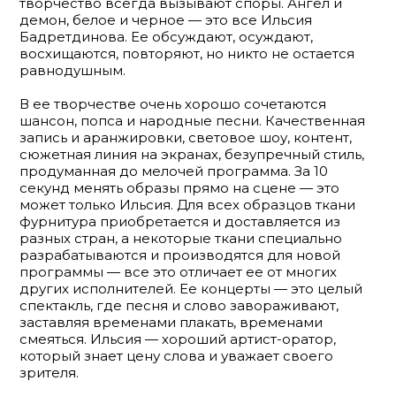
творчество всегда вызывают споры. Ангел и
демон, белое и черное — это все Ильсия
Бадретдинова. Ее обсуждают, осуждают,
восхищаются, повторяют, но никто не остается
равнодушным.
В ее творчестве очень хорошо сочетаются
шансон, попса и народные песни. Качественная
запись и аранжировки, световое шоу, контент,
сюжетная линия на экранах, безупречный стиль,
продуманная до мелочей программа. За 10
секунд менять образы прямо на сцене — это
может только Ильсия. Для всех образцов ткани
фурнитура приобретается и доставляется из
разных стран, а некоторые ткани специально
разрабатываются и производятся для новой
программы — все это отличает ее от многих
других исполнителей. Ее концерты — это целый
спектакль, где песня и слово завораживают,
заставляя временами плакать, временами
смеяться. Ильсия — хороший артист-оратор,
который знает цену слова и уважает своего
зрителя.