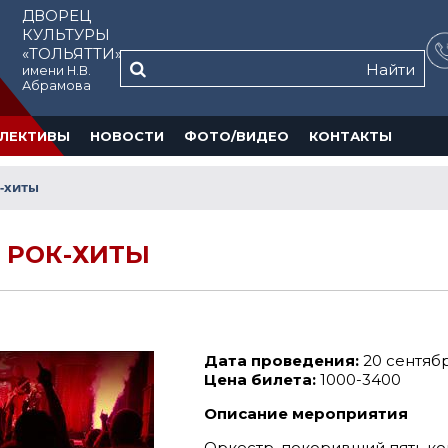
ДВОРЕЦ
КУЛЬТУРЫ
«ТОЛЬЯТТИ»
Найти
имени Н.В.
Абрамова
ЛЕКТИВЫ
НОВОСТИ
ФОТО/ВИДЕО
КОНТАКТЫ
к-хиты
Е РОК-ХИТЫ
Дата проведения:
20 сентябр
Цена билета:
1000-3400
Описание мероприятия
Оркестр, покоривший пять ко