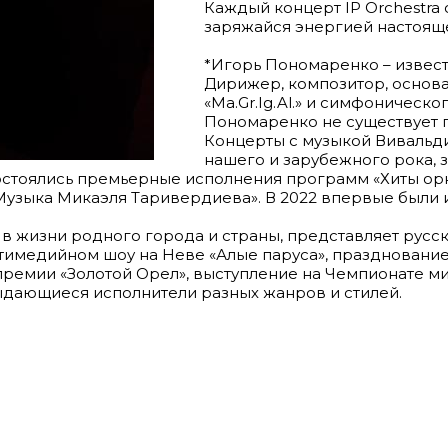
Каждый концерт IP Orchestra
заряжайся энергией настояще
*Игорь Пономаренко – извест
Дирижер, композитор, основа
«Ма.Gr.Ig.Al.» и симфоническо
Пономаренко не существует 
Концерты с музыкой Вивальди
нашего и зарубежного рока, 
состоялись премьерные исполнения программ «Хиты ор
«Музыка Микаэля Таривердиева». В 2022 впервые были
е в жизни родного города и страны, представляет русск
ьтимедийном шоу на Неве «Алые паруса», праздновани
емии «Золотой Орел», выступление на Чемпионате мир
ыдающиеся исполнители разных жанров и стилей.