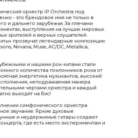
ческий оркестр IP Orchestra под
ко - это брендовое имя не только в
его и дальнего зарубежья. За плечами
тинентах, выступления на лучших мировых
ых зрителей и верных слушателей.
иты» прозвучат легендарные композиции
ons, Nirvana, Muse, AC/DC, Metallica,
рубежными и нашими рок-хитами стали
омного количества поклонников рока от
оятная энергетика музыкантов, высокий
исполнения, неподражаемая манера
ительными чертами оркестра и каждый
тно выходят на бис!
олнении симфонического оркестра
ное звучание. Яркие духовые
рунные и неудержимые гитары создают
концерта, где есть место экспериментам и