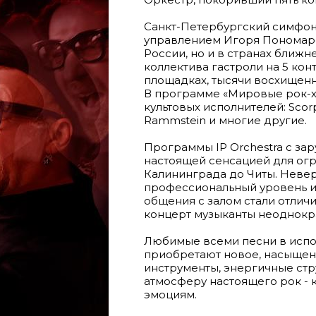
Санкт-Петербургский симфони
управлением Игоря Пономарен
России, но и в странах ближн
коллектива гастроли на 5 кон
площадках, тысячи восхищенн
В программе «Мировые рок-х
культовых исполнителей: Scorpi
Rammstein и многие другие.
Программы IP Orchestra с за
настоящей сенсацией для огр
Калининграда до Читы. Невер
профессиональный уровень 
общения с залом стали отлич
концерт музыканты неоднокра
Любимые всеми песни в исп
приобретают новое, насыщен
инструменты, энергичные ст
атмосферу настоящего рок - 
эмоциям.