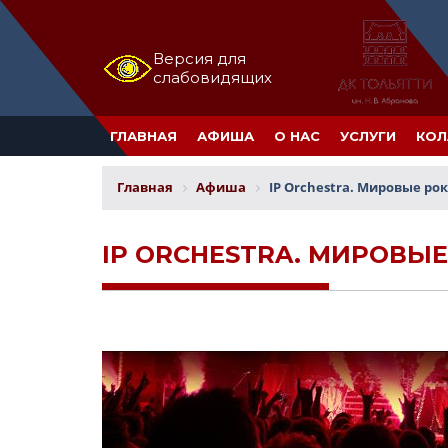
Версия для
слабовидящих
ГЛАВНАЯ
АФИША
О НАС
УСЛУГИ
КОЛ
Главная
Афиша
IP Orchestra. Мировые ро
IP ORCHESTRA. МИРОВЫ