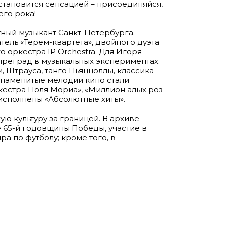
 становится сенсацией – присоединяйся,
го рока!
ный музыкант Санкт-Петербурга.
тель «Терем-квартета», двойного дуэта
го оркестра IP Orchestra. Для Игоря
преград в музыкальных экспериментах.
, Штрауса, танго Пьяццоллы, классика
знаменитые мелодии кино стали
кестра Поля Мориа», «Миллион алых роз
 исполнены «Абсолютные хиты».
ую культуру за границей. В архиве
е 65-й годовщины Победы, участие в
а по футболу; кроме того, в