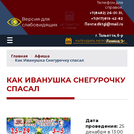
Телефон для
справок:
ДВОРЕЦ
+7(8482) 26-01-31,
КУЛЬТУРЫ
Версия для
+7(917)819-42-82
«ТОЛЬЯТТИ»
Почта:
dktgl@mail.ru
слабовидящих
имени
Н.В.
Абрамова
г. Тольятти, б-р
Ленина, 1
КАЛЕНДАРЬ МЕРОПРИЯТИЙ
Главная
Афиша
Как Иванушка Снегурочку спасал
КАК ИВАНУШКА СНЕГУРОЧКУ
СПАСАЛ
Дата
проведения:
25
декабря в 13:00