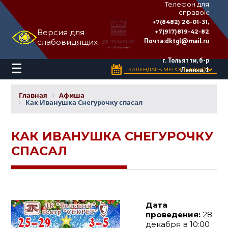
Телефон для
справок:
ДВОРЕЦ
+7(8482) 26-01-31,
КУЛЬТУРЫ
Версия для
+7(917)819-42-82
«ТОЛЬЯТТИ»
Почта:
dktgl@mail.ru
слабовидящих
имени
Н.В.
Абрамова
г. Тольятти, б-р
Ленина, 1
КАЛЕНДАРЬ МЕРОПРИЯТИЙ
Главная
Афиша
Как Иванушка Снегурочку спасал
КАК ИВАНУШКА СНЕГУРОЧКУ
СПАСАЛ
Дата
проведения:
28
декабря в 10:00