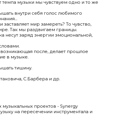
т темпа музыки мы чувствуем одно и то же
лышать внутри себя голос любимого
нания...
и заставляет мир замереть? То чувство,
ире. Так мы раздвигаем границы.
ка несут заряд энергии эмоциональной,
словами.
, возникающая после, делает прошлое
ие в музыке.
ышать тишину.
таковича, С.Барбера и др.
 музыкальных проектов - Synergy
е музыку на пересечении инструментала и