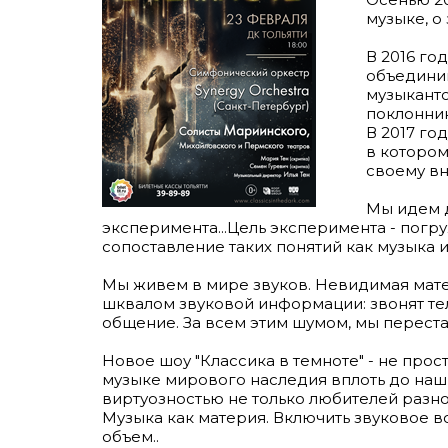
музыке, о
В 2016 го
объедини
музыканто
поклонни
В 2017 го
в котором
своему вн
Мы идем д
эксперимента...Цель эксперимента - погр
сопоставление таких понятий как музыка и
Мы живем в мире звуков. Невидимая мате
шквалом звуковой информации: звонят тел
общение. За всем этим шумом, мы перестае
Новое шоу "Классика в темноте" - не про
музыке мирового наследия вплоть до наши
виртуозностью не только любителей разно
Музыка как материя. Включить звуковое в
объем..