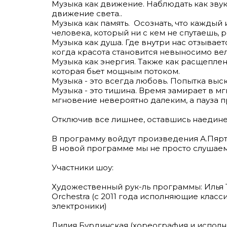
Музыка как движение. Наблюдать как звук
движение света..
Музыка как память. Осознать, что каждый
человека, который ни с кем не спутаешь, 
Музыка как душа. Где внутри нас отзывает
когда красота становится невыносимо ве
Музыка как энергия. Также как расщеплен
которая бьет мощным потоком.
Музыка - это всегда любовь. Попытка выск
Музыка - это тишина. Время замирает в м
мгновение невероятно далеким, а пауза 
Отключив все лишнее, оставшись наедине
В программу войдут произведения А.Пярта,
В новой программе мы не просто слушаем 
Участники шоу:
Художественный рук-ль программы: Илья Т
Orchestra (с 2011 года исполняющие класси
электроники)
Лилия Бурдинская (хореография и исполнени