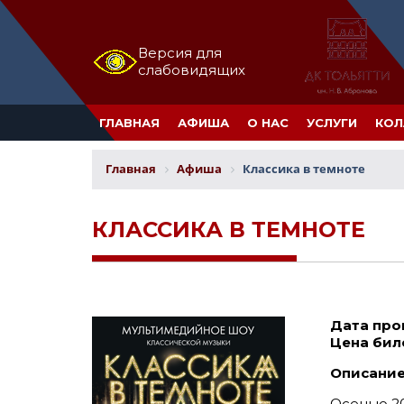
Версия для
слабовидящих
ГЛАВНАЯ
АФИША
О НАС
УСЛУГИ
КОЛ
Главная
Афиша
Классика в темноте
КЛАССИКА В ТЕМНОТЕ
Дата про
Цена бил
Описание
Осенью 20