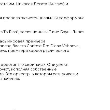
ета им. Николая Легата (Англия) и
илия провела экзистенциальный перформанс
s To Pina", посвященный Пине Бауш. Лилия
ялась мировая премьера
езд балета Context Pro Diana Vishneva,
hneva, премьера хореографического
стереотипы о скрипачах. Они умеют
ируют, исполняя собственные
 Это оркестр, в котором есть живая и
 значение.