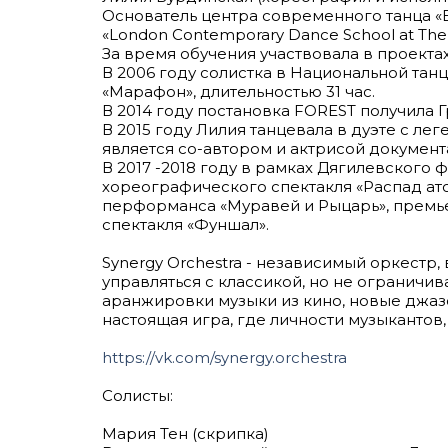
Основатель центра современного танца «By
«London Contemporary Dance School at The 
За время обучения участвовала в проекта
В 2006 году солистка в Национальной танц
«Марафон», длительностью 31 час.
В 2014 году постановка FOREST получила 
В 2015 году Лилия танцевала в дуэте с ле
является со-автором и актрисой документа
В 2017 -2018 году в рамках Дягилевского 
хореографического спектакля «Распад атом
перформанса «Муравей и Рыцарь», премьер
спектакля «Фуншал».
Synergy Orchestra - независимый оркестр
управляться с классикой, но не ограничив
аранжировки музыки из кино, новые джаз
настоящая игра, где личности музыкантов
https://vk.com/synergy.orchestra
Солисты:
Мария Тен (скрипка)