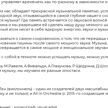
 управляет временем, как по-разному в зависимости о
 из нас обладает прекрасной музыкальной памятью...ус
родной звук, отзывающийся в самой глубине нашего соз
ся музыка? Где память встречается со звуковой волной 
лика и мы разрешаем ей сделать нашу душу немного ш
ный атом несет в себе ядерную энергию, звуки и музы
азаться о самом сокровенном, о том, что не передашь 
гновении тишины после самого мощного звука. Музыка
превращается в самое мощное и эмоциональное звучан
 с собой в темноте можно услышать музыку, можно усл
 М.Равеля, А.Вивальди, А.Глазунова, Р.Щедрина, Д.Шос
музыку, мы изучаем ее разные ипостаси.
ен (виолончель) - один из создателей двух масштабных
ку и не только) и All In Orchestra (с 2015-го создающи
е) - хореограф, visual artist.