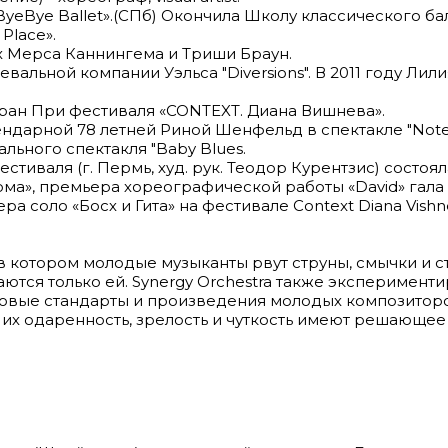
eBye Ballet».(СПб) Oкончила Школу классического бал
Place».
х Мерса Каннингема и Триши Браун.
евальной компании Уэльса "Diversions". В 2011 году Л
Гран При фестиваля «CONTEXT. Диана Вишнева».
гендарной 78 летней Риной Шенфельд в спектакле "Note
льного спектакля "Baby Blues.
фестиваля (г. Пермь, худ. рук. Теодор Курентзис) состо
а», премьера хореографической работы «David» гала зв
а соло «Босх и Гита» на фестивале Context Diana Vis
, в котором молодые музыканты рвут струны, смычки и 
аются только ей. Synergy Orchestra также эксперимент
овые стандарты и произведения молодых композиторов.
, их одаренность, зрелость и чуткость имеют решающее