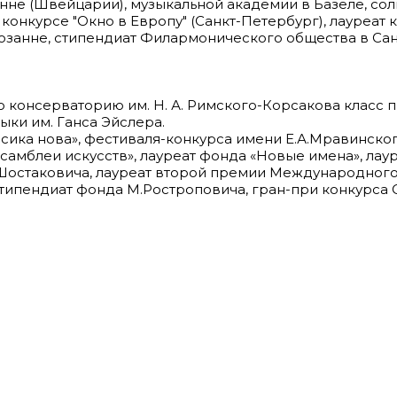
не (Швейцарии), музыкальной академии в Базеле, сол
 конкурсе "Окно в Европу" (Санкт-Петербург), лауреат
озанне, стипендиат Филармонического общества в Са
 консерваторию им. Н. А. Римского-Корсакова класс пр
ки им. Ганса Эйслера.
ика нова», фестиваля-конкурса имени Е.А.Мравинского
амблеи искусств», лауреат фонда «Новые имена», ла
Шостаковича, лауреат второй премии Международного к
стипендиат фонда М.Ростроповича, гран-при конкурса С