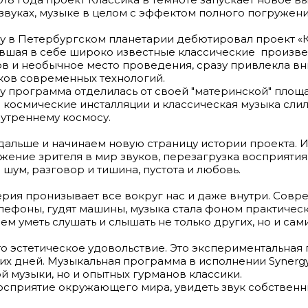
 звуках, музыке в целом с эффектом полного погружени
ду в Петербургском планетарии дебютировал проект «К
вшая в себе широко известные классические произвед
в и необычное место проведения, сразу привлекла в
ков современных технологий.
ду программа отделилась от своей "материнской" площ
 космические инсталляции и классическая музыка слили
утреннему космосу.
альше и начинаем новую страницу истории проекта. И
ужение зрителя в мир звуков, перезагрузка восприяти
 шум, разговор и тишина, пустота и любовь.
рия пронизывает все вокруг нас и даже внутри. Совр
ефоны, гудят машины, музыка стала фоном практически
м уметь слушать и слышать не только других, но и сами
сто эстетическое удовольствие. Это экспериментальная
х дней. Музыкальная программа в исполнении Synergy 
й музыки, но и опытных гурманов классики.
осприятие окружающего мира, увидеть звук собственным