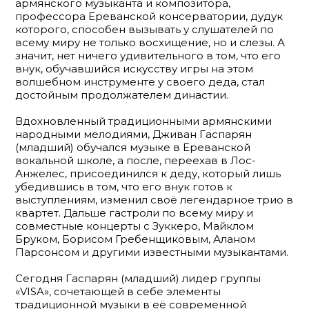
армянского музыканта и композитора,
профессора Ереванской консерватории, дудук
которого, способен вызывать у слушателей по
всему миру не только восхищение, но и слезы. А
значит, нет ничего удивительного в том, что его
внук, обучавшийся искусству игры на этом
волшебном инструменте у своего деда, стал
достойным продолжателем династии.
Вдохновленный традиционными армянскими
народными мелодиями, Дживан Гаспарян
(младший) обучался музыке в Ереванской
вокальной школе, а после, переехав в Лос-
Анжелес, присоединился к деду, который лишь
убедившись в том, что его внук готов к
выступлениям, изменил своё легендарное трио в
квартет. Дальше гастроли по всему миру и
совместные концерты с Зуккеро, Майклом
Бруком, Борисом Гребенщиковым, Аланом
Парсонсом и другими известными музыкантами.
Сегодня Гаспарян (младший) лидер группы
«VISA», сочетающей в себе элементы
традиционной музыки в её современной