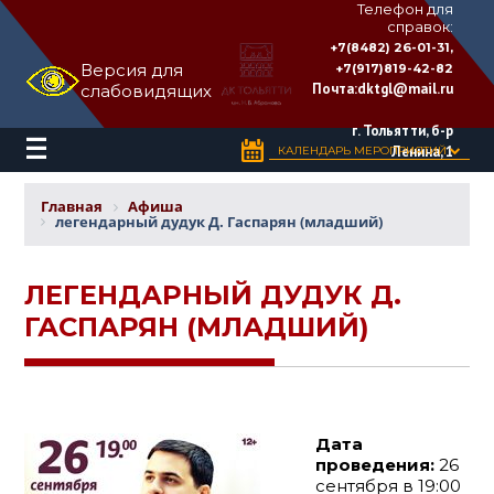
Телефон для
справок:
ДВОРЕЦ
+7(8482) 26-01-31,
КУЛЬТУРЫ
Версия для
+7(917)819-42-82
«ТОЛЬЯТТИ»
Почта:
dktgl@mail.ru
слабовидящих
имени
Н.В.
Абрамова
г. Тольятти, б-р
Ленина, 1
КАЛЕНДАРЬ МЕРОПРИЯТИЙ
Главная
Афиша
легендарный дудук Д. Гаспарян (младший)
ЛЕГЕНДАРНЫЙ ДУДУК Д.
ГАСПАРЯН (МЛАДШИЙ)
Дата
проведения:
26
сентября в 19:00