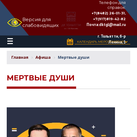
Телефон для
справок:
ДВОРЕЦ
+7(8482) 26-01-31,
КУЛЬТУРЫ
Версия для
+7(917)819-42-82
«ТОЛЬЯТТИ»
Почта:
dktgl@mail.ru
слабовидящих
имени
Н.В.
Абрамова
г. Тольятти, б-р
Ленина, 1
КАЛЕНДАРЬ МЕРОПРИЯТИЙ
Главная
Афиша
Мертвые души
МЕРТВЫЕ ДУШИ