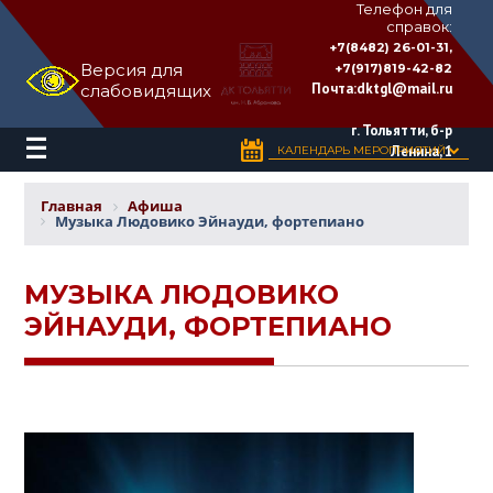
Телефон для
справок:
ДВОРЕЦ
+7(8482) 26-01-31,
КУЛЬТУРЫ
Версия для
+7(917)819-42-82
«ТОЛЬЯТТИ»
Почта:
dktgl@mail.ru
слабовидящих
имени
Н.В.
Абрамова
г. Тольятти, б-р
Ленина, 1
КАЛЕНДАРЬ МЕРОПРИЯТИЙ
Главная
Афиша
Музыка Людовико Эйнауди, фортепиано
МУЗЫКА ЛЮДОВИКО
ЭЙНАУДИ, ФОРТЕПИАНО