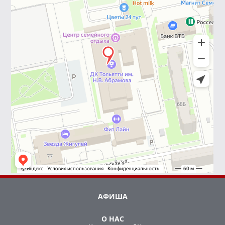
АФИША
О НАС