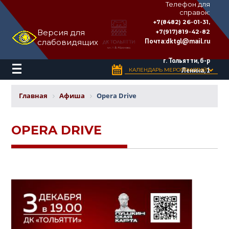
Телефон для
справок:
ДВОРЕЦ
+7(8482) 26-01-31,
КУЛЬТУРЫ
Версия для
+7(917)819-42-82
«ТОЛЬЯТТИ»
Почта:
dktgl@mail.ru
слабовидящих
имени
Н.В.
Абрамова
г. Тольятти, б-р
Ленина, 1
КАЛЕНДАРЬ МЕРОПРИЯТИЙ
Главная
Афиша
Opera Drive
OPERA DRIVE