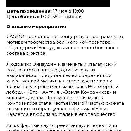
Дата проведения:
17 мая в 19:00
Цена билета:
1300-3500 рублей
Описание мероприятия
CAGMO представляет концертную программу по
мотивам творчества великого композитора –
«Саундтреки Эйнауди» в исполнении большого
состава ркестра.
Людовико Эйнауди – знаменитый итальянский
композитор и пианист, один из самых
выдающихся представителей современной
классической музыки и автор саундтреков к
таким популярным фильмам, как: «1+1», «Чёрный
лебедь», «Это – Англия», «Земля Кочевников» и
многим другим. Проникновенная музыка
композитора стала неотъемлемой частью сюжета
знаменитого французского фильма «1+1» и
навсегда влюбила зрителей в его творчество.
Атмосферные саундтреки Эйнауди дополнили
глубокий смысл кинокартины и сыграли важную