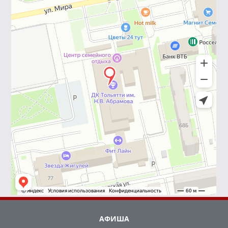
АФИША