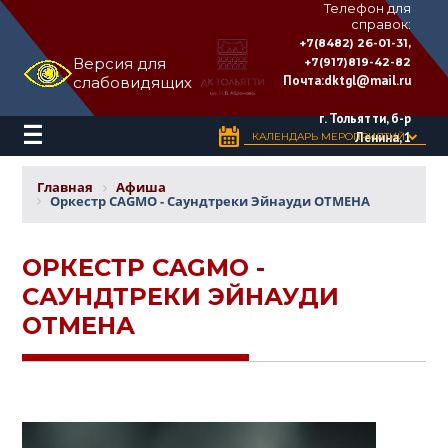
Телефон для
справок:
ДВОРЕЦ
+7(8482) 26-01-31,
КУЛЬТУРЫ
Версия для
+7(917)819-42-82
«ТОЛЬЯТТИ»
Почта:
dktgl@mail.ru
слабовидящих
имени
Н.В.
Абрамова
г. Тольятти, б-р
Ленина, 1
КАЛЕНДАРЬ МЕРОПРИЯТИЙ
Главная
Афиша
Оркестр CAGMO - Саундтреки Эйнауди ОТМЕНА
ОРКЕСТР CAGMO -
САУНДТРЕКИ ЭЙНАУДИ
ОТМЕНА