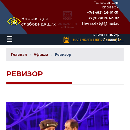
Телефон для
справок:
ДВОРЕЦ
+7(8482) 26-01-31,
КУЛЬТУРЫ
Версия для
+7(917)819-42-82
«ТОЛЬЯТТИ»
Почта:
dktgl@mail.ru
слабовидящих
имени
Н.В.
Абрамова
г. Тольятти, б-р
Ленина, 1
КАЛЕНДАРЬ МЕРОПРИЯТИЙ
Главная
Афиша
Ревизор
РЕВИЗОР