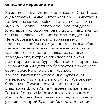
Описание мероприятия
Комедия в 2-х действиях режиссер – Олег Шахов
сценография - Анна Митко костюмы – Анастасия
Горбушина хореография - Татьяна Костюнина
музыка – Сергей Павлов Иван Александрович
Хлестаков, молодой человек, дослужившийся до
чина коллежского регистратора, следует из
Петербурга в Саратов. Он оказывается
проездом в небольшом уездном городке. Как
раз в это время всё погрязшее во взятках и
казнокрадстве градоначальство, начиная с
городничего, в страхе ожидает прибытия
ревизора из Петербурга. Начинается переполох.
Все чиновники суетливо бросаются прикрывать
свои грехи. На спектакль «Ревизор»
приглашаются все желающие. Будет очень
интересно! Роли исполняют: Антон Антонович
Сквозник - Дмухановский, городничий -
Владислав Штиль Анна Андреевна, жена его -
Татьяна Леднева Марья Антоновна, дочь его -
Мария Зинова Лука Лукич Хлопов, смотритель
училищ - Андрей Бурнаев Аммос Федорович