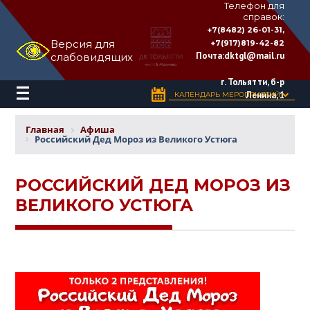
Телефон для
справок:
ДВОРЕЦ
+7(8482) 26-01-31,
КУЛЬТУРЫ
Версия для
+7(917)819-42-82
«ТОЛЬЯТТИ»
Почта:
dktgl@mail.ru
слабовидящих
имени
Н.В.
Абрамова
г. Тольятти, б-р
Ленина, 1
КАЛЕНДАРЬ МЕРОПРИЯТИЙ
Главная
Афиша
Российский Дед Мороз из Великого Устюга
РОССИЙСКИЙ ДЕД МОРОЗ ИЗ
ВЕЛИКОГО УСТЮГА