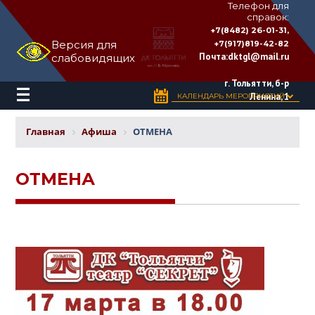
Телефон для
справок:
ДВОРЕЦ
+7(8482) 26-01-31,
КУЛЬТУРЫ
Версия для
+7(917)819-42-82
«ТОЛЬЯТТИ»
Почта:
dktgl@mail.ru
слабовидящих
имени
Н.В.
Абрамова
г. Тольятти, б-р
Ленина, 1
КАЛЕНДАРЬ МЕРОПРИЯТИЙ
Главная
Афиша
ОТМЕНА
ОТМЕНА