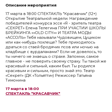
Описание мероприятия
17 марта в 18:00 СПЕКТАКЛЬ "Красавчик" (12+)
Открытие Театральной недели. Награждение
победителей конкурса эссе «Я - зритель театра
«СЕКРЕТ» Елена Телегина ПРИ УЧАСТИИ ШКОЛЫ
БРЕЙКИНГА ««OLD CITY»» И ТЕАТРА МОДЫ
«АССОЛЬ» Тебя называли Чудовищем, Цуциком
или как-нибудь похлеще? Тебе приходилось
драться со стаей бродячих псов или ночью на
кладбище с вурдалаками? Если не довелось, то
ты ничего не знаешь о страхе. Запомни, самое
главное - не поверить своему страху. Ты такой же
красивый и сильный, каким был. Ты родился
красивым и сильным, просто знай это. Театр
«Секрет» (ДК «Тольятти») Режиссер Татьяна
Тимонина
17 марта в 18:00
СПЕКТАКЛЬ "КРАСАВЧИК"