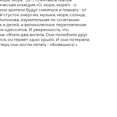
ческая комедия «О, море, море!» - о
ром зрители будут смеяться и плакать - от
 сгусток энергии, музыки, моря, солнца,
Антонова, изумительная по сочетанию
в и детей, и великолепное переплетение
м одесситов. И уверенность, что
на. «Жили два ангела. Они полюбили друг
ся, он теряет одно крыло. И они потеряли,
перь они могли летать - обнявшись!..»