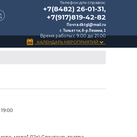
Телефон для справок:
+7(8482) 26-01-31,
+7(917)819-42-82
Почта:
dktgl@mail.ru
г. Тольятти, б-р Ленина, 1
Время работы:
с 9.00 до 21.00
КАЛЕНДАРЬ МЕРОПРИЯТИЙ
 19:00
море, море" (12+) Спектакль театра