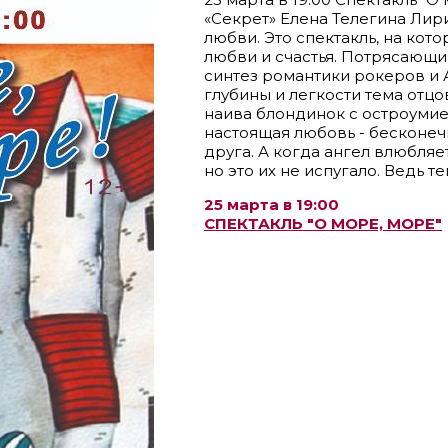
«Секрет» Елена Телегина Лири
любви. Это спектакль, на кото
любви и счастья. Потрясающий
синтез романтики рокеров и 
глубины и легкости тема отцо
наива блондинок с остроумие
настоящая любовь - бесконеч
друга. А когда ангел влюбляет
но это их не испугало. Ведь те
25 марта в 19:00
СПЕКТАКЛЬ "О МОРЕ, МОРЕ"