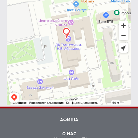
АФИША
О НАС