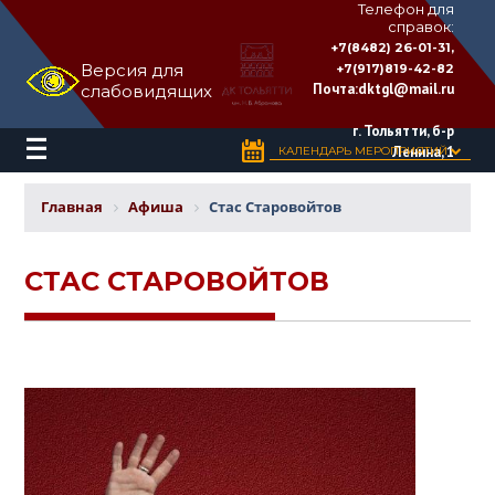
Телефон для
справок:
ДВОРЕЦ
+7(8482) 26-01-31,
КУЛЬТУРЫ
Версия для
+7(917)819-42-82
«ТОЛЬЯТТИ»
Почта:
dktgl@mail.ru
слабовидящих
имени
Н.В.
Абрамова
г. Тольятти, б-р
Ленина, 1
КАЛЕНДАРЬ МЕРОПРИЯТИЙ
Главная
Афиша
Стас Старовойтов
СТАС СТАРОВОЙТОВ