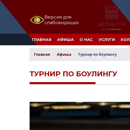
Версия для
слабовидящих
ГЛАВНАЯ
АФИША
О НАС
УСЛУГИ
КОЛ
Главная
Афиша
Турнир по боулингу
ТУРНИР ПО БОУЛИНГУ