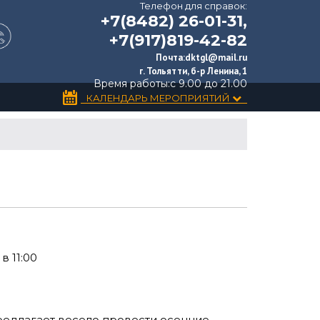
Телефон для справок:
+7(8482) 26-01-31,
+7(917)819-42-82
Почта:
dktgl@mail.ru
г. Тольятти, б-р Ленина, 1
Время работы:
с 9.00 до 21.00
КАЛЕНДАРЬ МЕРОПРИЯТИЙ
в 11:00
предлагает весело провести осенние