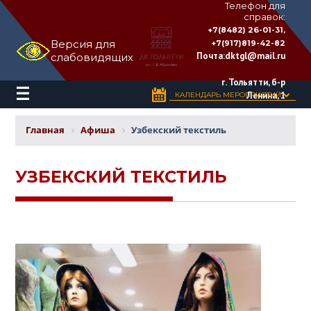
Телефон для
справок:
ДВОРЕЦ
+7(8482) 26-01-31,
КУЛЬТУРЫ
Версия для
+7(917)819-42-82
«ТОЛЬЯТТИ»
Почта:
dktgl@mail.ru
слабовидящих
имени
Н.В.
Абрамова
г. Тольятти, б-р
Ленина, 1
КАЛЕНДАРЬ МЕРОПРИЯТИЙ
Главная
Афиша
Узбекский текстиль
УЗБЕКСКИЙ ТЕКСТИЛЬ