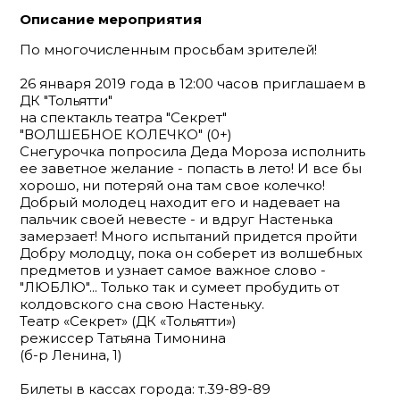
Описание мероприятия
По многочисленным просьбам зрителей!
26 января 2019 года в 12:00 часов приглашаем в
ДК "Тольятти"
на спектакль театра "Секрет"
"ВОЛШЕБНОЕ КОЛЕЧКО" (0+)
Снегурочка попросила Деда Мороза исполнить
ее заветное желание - попасть в лето! И все бы
хорошо, ни потеряй она там свое колечко!
Добрый молодец находит его и надевает на
пальчик своей невесте - и вдруг Настенька
замерзает! Много испытаний придется пройти
Добру молодцу, пока он соберет из волшебных
предметов и узнает самое важное слово -
"ЛЮБЛЮ"... Только так и сумеет пробудить от
колдовского сна свою Настеньку.
Театр «Секрет» (ДК «Тольятти»)
режиссер Татьяна Тимонина
(б-р Ленина, 1)
Билеты в кассах города: т.39-89-89