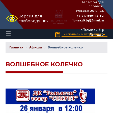
Телефон для
справок:
ДВОРЕЦ
+7(8482) 26-01-31,
КУЛЬТУРЫ
Версия для
+7(917)819-42-82
«ТОЛЬЯТТИ»
Почта:
dktgl@mail.ru
слабовидящих
имени
Н.В.
Абрамова
г. Тольятти, б-р
Ленина, 1
КАЛЕНДАРЬ МЕРОПРИЯТИЙ
Главная
Афиша
Волшебное колечко
ВОЛШЕБНОЕ КОЛЕЧКО