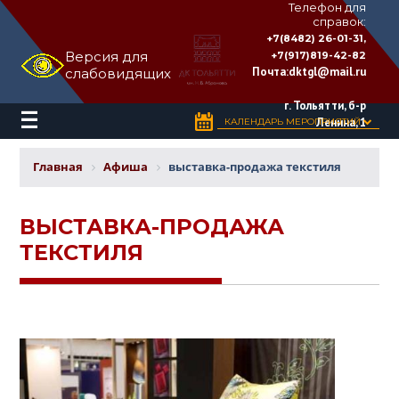
Телефон для
справок:
ДВОРЕЦ
+7(8482) 26-01-31,
КУЛЬТУРЫ
Версия для
+7(917)819-42-82
«ТОЛЬЯТТИ»
Почта:
dktgl@mail.ru
слабовидящих
имени
Н.В.
Абрамова
г. Тольятти, б-р
Ленина, 1
КАЛЕНДАРЬ МЕРОПРИЯТИЙ
Главная
Афиша
выставка-продажа текстиля
ВЫСТАВКА-ПРОДАЖА
ТЕКСТИЛЯ