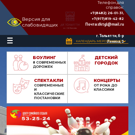
Телефон для
справок:
ДВОРЕЦ
+7(8482) 26-01-31,
КУЛЬТУРЫ
Версия для
+7(917)819-42-82
«ТОЛЬЯТТИ»
Почта:
dktgl@mail.ru
слабовидящих
имени
Н.В.
Абрамова
г. Тольятти, б-р
Ленина, 1
КАЛЕНДАРЬ МЕРОПРИЯТИЙ
БОУЛИНГ
ДЕТСКИЙ
8 СОВРЕМЕННЫХ
ГОРОДОК
ДОРОЖЕК
СПЕКТАКЛИ
КОНЦЕРТЫ
СОВРЕМЕННЫЕ
ОТ РОКА ДО
И
КЛАССИКИ
КЛАССИЧЕСКИЕ
ПОСТАНОВКИ